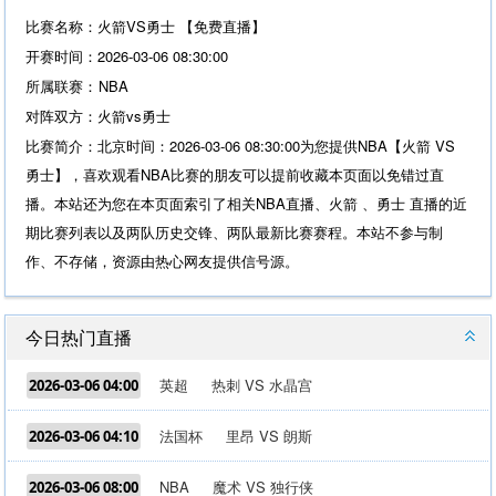
比赛名称：火箭VS勇士 【免费直播】
开赛时间：2026-03-06 08:30:00
所属联赛：
NBA
对阵双方：火箭vs勇士
比赛简介：北京时间：2026-03-06 08:30:00为您提供NBA【火箭 VS
勇士】，喜欢观看NBA比赛的朋友可以提前收藏本页面以免错过直
播。本站还为您在本页面索引了相关NBA直播、火箭 、勇士 直播的近
期比赛列表以及两队历史交锋、两队最新比赛赛程。本站不参与制
作、不存储，资源由热心网友提供信号源。
今日热门直播
英超
热刺 VS 水晶宫
2026-03-06 04:00
法国杯
里昂 VS 朗斯
2026-03-06 04:10
NBA
魔术 VS 独行侠
2026-03-06 08:00