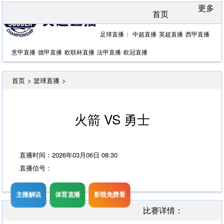
更多
首页
足球直播
：
中超直播
英超直播
西甲直播
意甲直播
德甲直播
欧联杯直播
法甲直播
欧冠直播
首页
>
篮球直播
>
火箭 VS 勇士
直播时间：2026年03月06日 08:30
直播信号：
主播解说
体育直播
影视免费看
比赛详情：