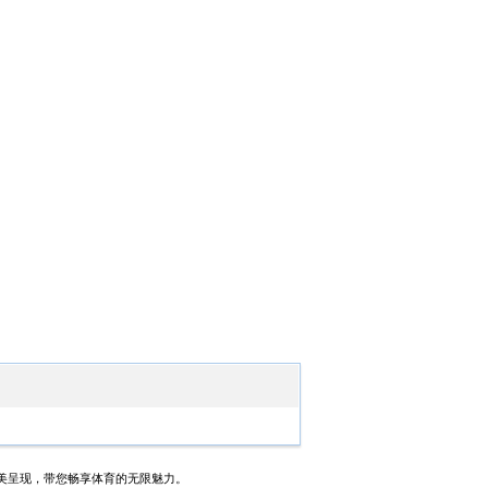
美呈现，带您畅享体育的无限魅力。