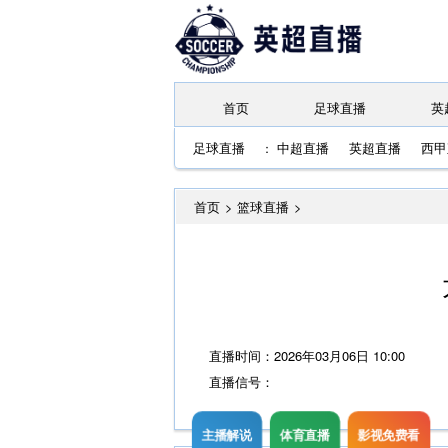
首页
足球直播
英
足球直播
中超直播
英超直播
西甲
：
首页
>
篮球直播
>
直播时间：2026年03月06日 10:00
直播信号：
主播解说
体育直播
影视免费看